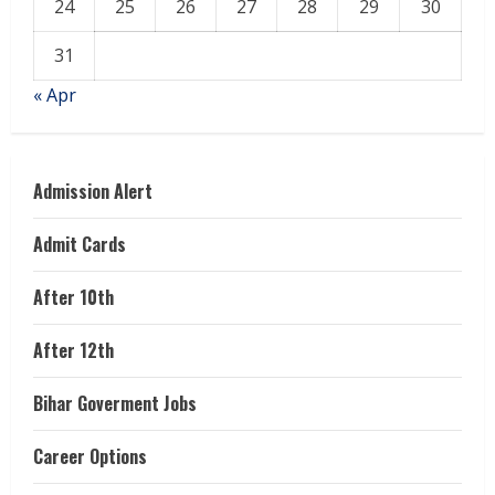
24
25
26
27
28
29
30
31
« Apr
Admission Alert
Admit Cards
After 10th
After 12th
Bihar Goverment Jobs
Career Options