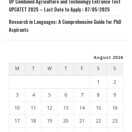
UP Combined Agriculture and Technology Entrance Test
UPCATET 2025 – Last Date to Apply : 07/05/2025
Research in Languages: A Comprehensive Guide for PhD
Aspirants
August 2026
M
T
W
T
F
S
S
1
2
3
4
5
6
7
8
9
10
11
12
13
14
15
16
17
18
19
20
21
22
23