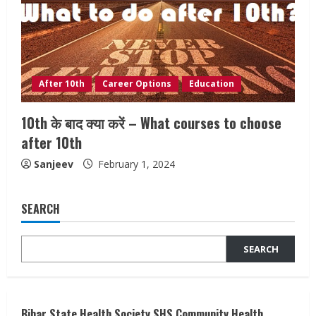
After 10th
Career Options
Education
10th के बाद क्या करें – What courses to choose
after 10th
Sanjeev
February 1, 2024
SEARCH
SEARCH
Bihar State Health Society SHS Community Health