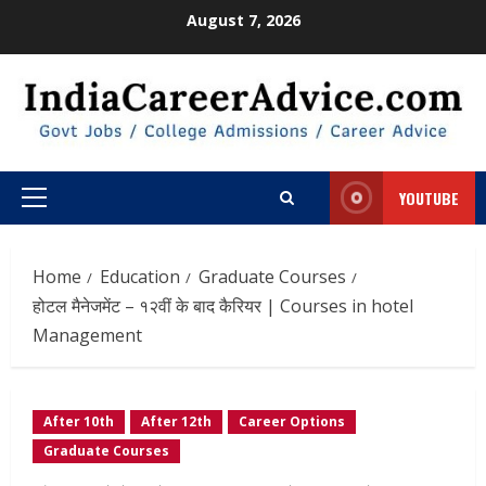
Skip
August 7, 2026
to
content
YOUTUBE
Primary
Menu
Home
Education
Graduate Courses
होटल मैनेजमेंट – १२वीं के बाद कैरियर | Courses in hotel
Management
After 10th
After 12th
Career Options
Graduate Courses