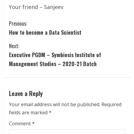
Your friend – Sanjeev
C
Previous:
How to become a Data Scientist
o
Next:
n
Executive PGDM – Symbiosis Institute of
t
Management Studies – 2020-21 Batch
i
n
Leave a Reply
u
Your email address will not be published.
Required
e
fields are marked
*
R
Comment
*