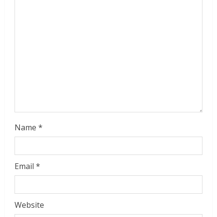
e
a
d
i
n
g
Name
*
Email
*
Website